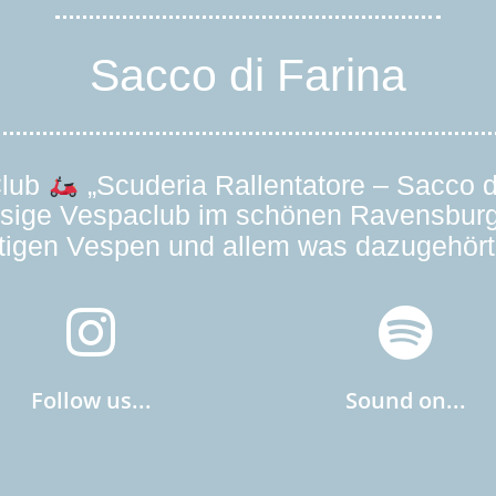
Sacco di Farina
Club
„Scuderia Rallentatore – Sacco d
ssige Vespaclub im schönen Ravensbur
ltigen Vespen und allem was dazugehör
Follow us...
Sound on...