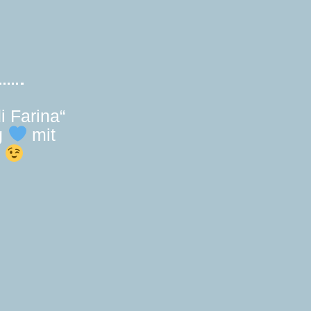
i Farina“
g
mit
t