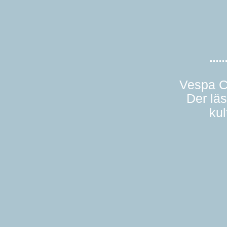
Vespa 
Der lä
ku